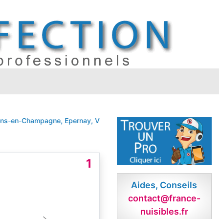
en-Champagne, Epernay, Vitry-le-François, Tinqueux
CHALONS EN
1
Aides, Conseils
contact@france-
nuisibles.fr