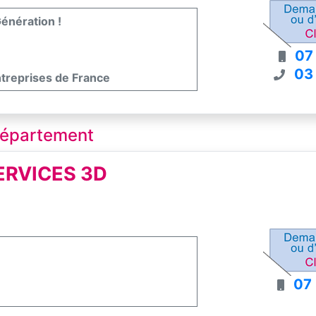
énération !
07
03
ntreprises de France
 département
ERVICES 3D
07