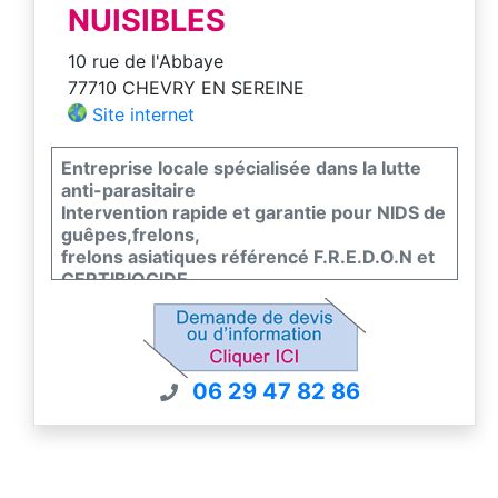
NUISIBLES
10 rue de l'Abbaye
77710 CHEVRY EN SEREINE
Site internet
Entreprise locale spécialisée dans la lutte
anti-parasitaire
Intervention rapide et garantie pour NIDS de
guêpes,frelons,
frelons asiatiques référencé F.R.E.D.O.N et
CERTIBIOCIDE
techniques et produits respectueux de l
environnement
7/7 secteur 77/91/45/89
06 29 47 82 86