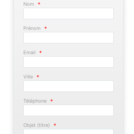
Nom
*
Prénom
*
Email
*
Ville
*
Téléphone
*
Objet (titre)
*