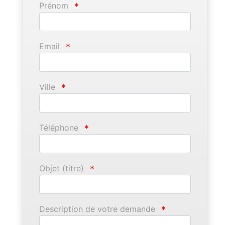
Prénom
*
Email
*
Ville
*
Téléphone
*
Objet (titre)
*
Description de votre demande
*