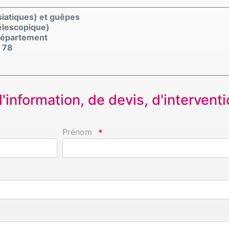
siatiques) et guêpes
élescopique)
 département
 78
information, de devis, d'interventio
Prénom
*