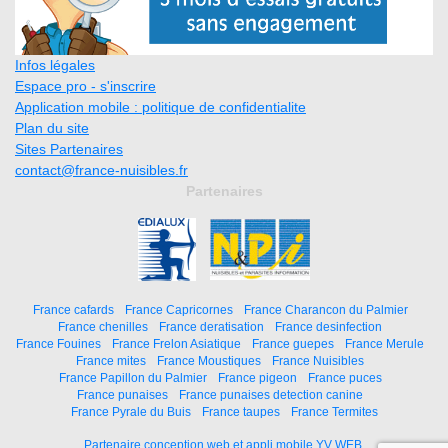
Infos légales
Espace pro - s'inscrire
Application mobile : politique de confidentialite
Plan du site
Sites Partenaires
contact@france-nuisibles.fr
Partenaires
France cafards
France Capricornes
France Charancon du Palmier
France chenilles
France deratisation
France desinfection
France Fouines
France Frelon Asiatique
France guepes
France Merule
France mites
France Moustiques
France Nuisibles
France Papillon du Palmier
France pigeon
France puces
France punaises
France punaises detection canine
France Pyrale du Buis
France taupes
France Termites
Partenaire conception web et appli mobile YV WEB.