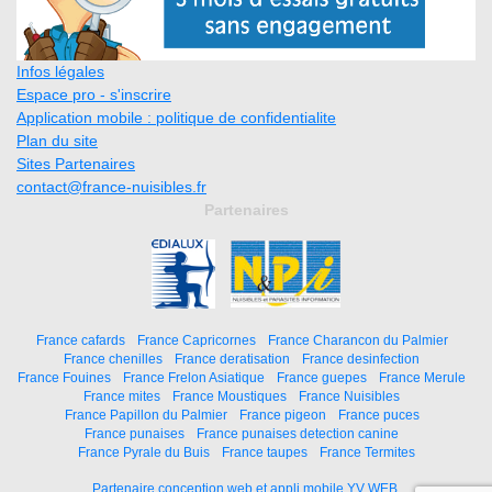
Infos légales
Espace pro - s'inscrire
Application mobile : politique de confidentialite
Plan du site
Sites Partenaires
contact@france-nuisibles.fr
Partenaires
France cafards
France Capricornes
France Charancon du Palmier
France chenilles
France deratisation
France desinfection
France Fouines
France Frelon Asiatique
France guepes
France Merule
France mites
France Moustiques
France Nuisibles
France Papillon du Palmier
France pigeon
France puces
France punaises
France punaises detection canine
France Pyrale du Buis
France taupes
France Termites
Partenaire conception web et appli mobile YV WEB.