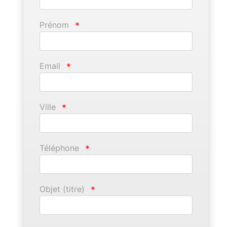
Prénom
*
Email
*
Ville
*
Téléphone
*
Objet (titre)
*