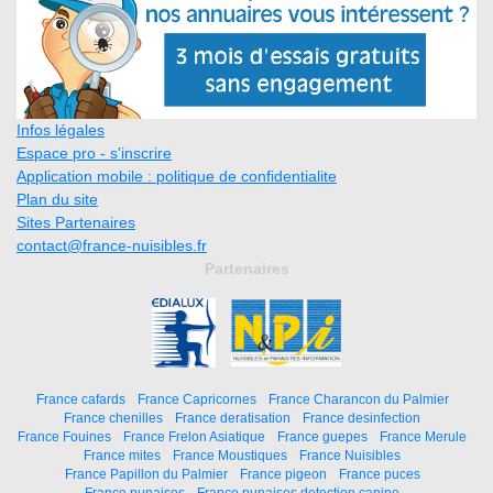
Infos légales
Espace pro - s'inscrire
Application mobile : politique de confidentialite
Plan du site
Sites Partenaires
contact@france-nuisibles.fr
Partenaires
France cafards
France Capricornes
France Charancon du Palmier
France chenilles
France deratisation
France desinfection
France Fouines
France Frelon Asiatique
France guepes
France Merule
France mites
France Moustiques
France Nuisibles
France Papillon du Palmier
France pigeon
France puces
France punaises
France punaises detection canine