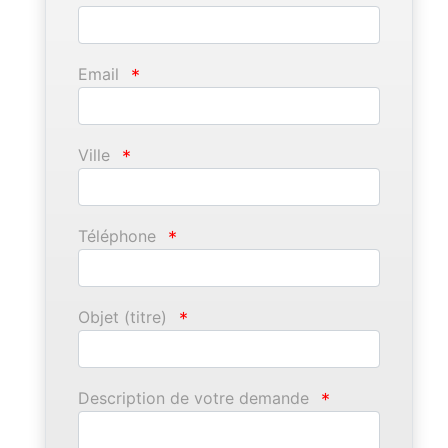
Email
*
Ville
*
Téléphone
*
Objet (titre)
*
Description de votre demande
*