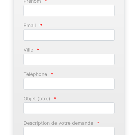
Prénom
*
Email
*
Ville
*
Téléphone
*
Objet (titre)
*
Description de votre demande
*